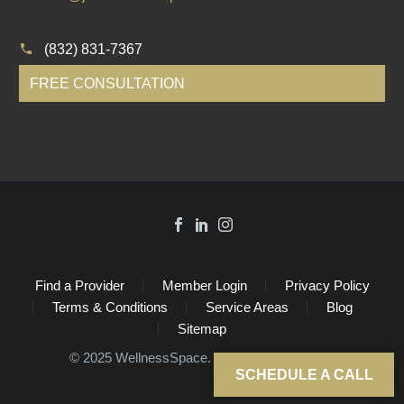
(832) 831-7367
FREE CONSULTATION
Find a Provider
Member Login
Privacy Policy
Terms & Conditions
Service Areas
Blog
Sitemap
©️ 2025 WellnessSpace. All Rights Reserved.
SCHEDULE A CALL