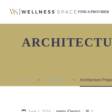
FIND A PROVIDER
ARCHITECT
Home
Portfolio Item
Architecture Proj
June 1, 2016
metro (Demo)
0