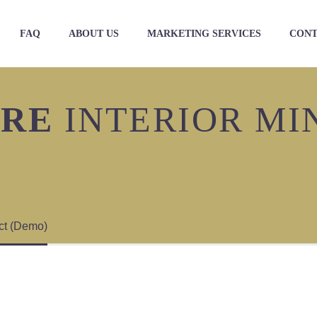
FAQ
ABOUT US
MARKETING SERVICES
CONT
URE
INTERIOR MI
ect (Demo)