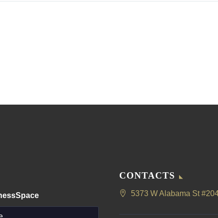
CONTACTS
5373 W Alabama St #204
lnessSpace