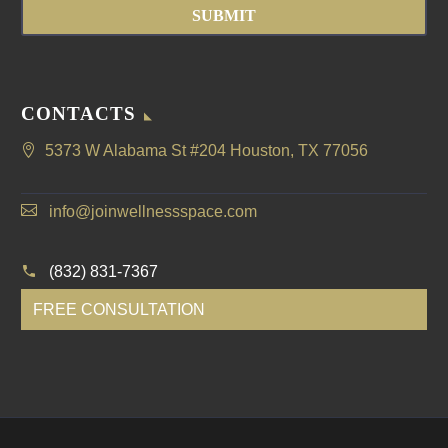
CONTACTS
5373 W Alabama St #204 Houston, TX 77056
info@joinwellnessspace.com
(832) 831-7367
FREE CONSULTATION