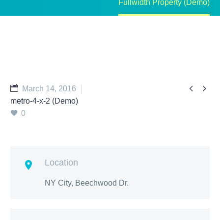
Fullwidth Property (Demo)


March 14, 2016
metro-4-x-2 (Demo)
0
Location

NY City, Beechwood Dr.