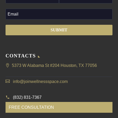
CONTACTS
5373 W Alabama St #204 Houston, TX 77056
info@joinwellnessspace.com
(832) 831-7367
FREE CONSULTATION