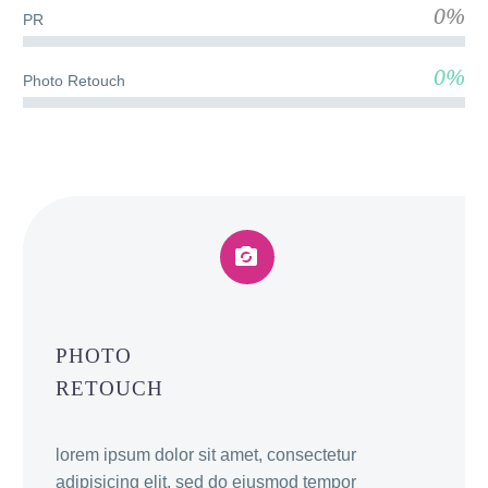
0%
PR
0%
Photo Retouch


PHOTO
RETOUCH
lorem ipsum dolor sit amet, consectetur
adipisicing elit, sed do eiusmod tempor