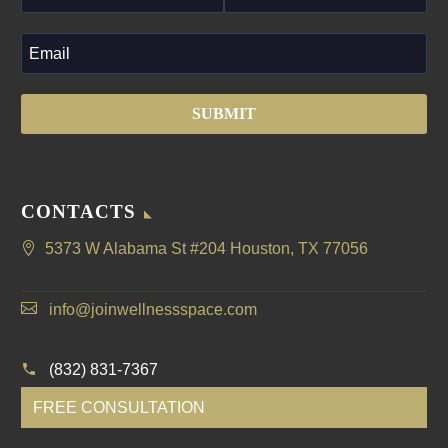
CONTACTS
5373 W Alabama St #204 Houston, TX 77056
info@joinwellnessspace.com
(832) 831-7367
FREE CONSULTATION