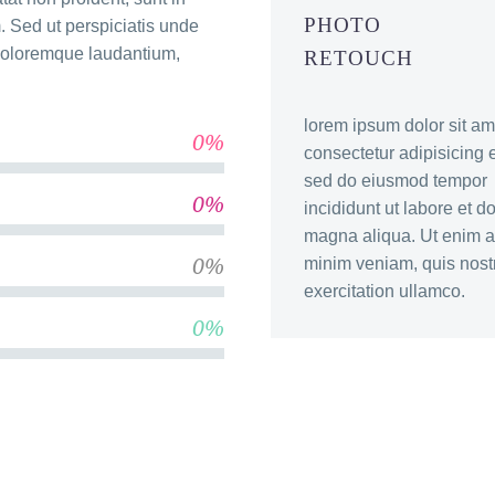
PHOTO
m. Sed ut perspiciatis unde
 doloremque laudantium,
RETOUCH
lorem ipsum dolor sit am
0%
consectetur adipisicing el
sed do eiusmod tempor
0%
incididunt ut labore et d
magna aliqua. Ut enim 
0%
minim veniam, quis nost
exercitation ullamco.
0%