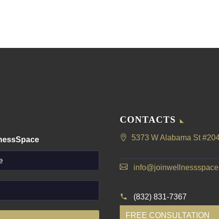
CONTACTS
5373 W Alabama St #204
lnessSpace
info@joinwellnessspac
(832) 831-7367
FREE CONSULTATION