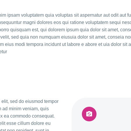
m ipsam voluptatem quia voluptas sit aspernatur aut odit aut fu
nsequuntur magni dolores eos qui ratione voluptatem sequi nesc
rro quisquam est, qui dolorem ipsum quia dolor sit amet, conse
 velit, sed quia non numquam eiusuia dolor sit amet, conseia no
eius modi tempora incidunt ut labore e abore et uia dolor sit 
etur
g elit, sed do eiusmod tempor
im ad minim veniam, quis


ip ex ea commodo consequat.
elit esse cillum dolore eu
tat non proident, sunt in