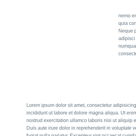
nemo eni
quia co
Neque po
adipisci
numquam 
consect
Lorem ipsum dolor sit amet, consectetur adipisicin
incididunt ut labore et dolore magna aliqua. Ut en
nostrud exercitation ullamco laboris nisi ut aliqu
Duis aute irure dolor in reprehenderit in voluptate v
fugiat nulla pariatur. Excepteur sint occaecat cupida