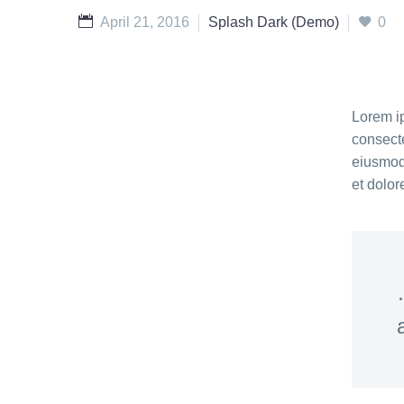
April 21, 2016
Splash Dark (Demo)
0
Lorem ip
consecte
eiusmod 
et dolo