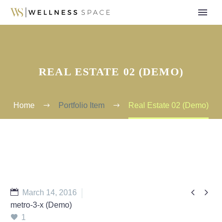
REAL ESTATE 02 (DEMO)
Home
Portfolio Item
Real Estate 02 (Demo)


March 14, 2016
metro-3-x (Demo)
1