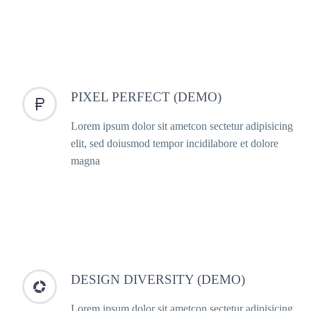
PIXEL PERFECT (DEMO)


Lorem ipsum dolor sit ametcon sectetur adipisicing
elit, sed doiusmod tempor incidilabore et dolore
magna
DESIGN DIVERSITY (DEMO)


Lorem ipsum dolor sit ametcon sectetur adipisicing