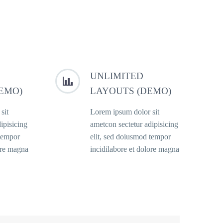
UNLIMITED


EMO)
LAYOUTS (DEMO)
sit
Lorem ipsum dolor sit
ipisicing
ametcon sectetur adipisicing
 tempor
elit, sed doiusmod tempor
ore magna
incidilabore et dolore magna