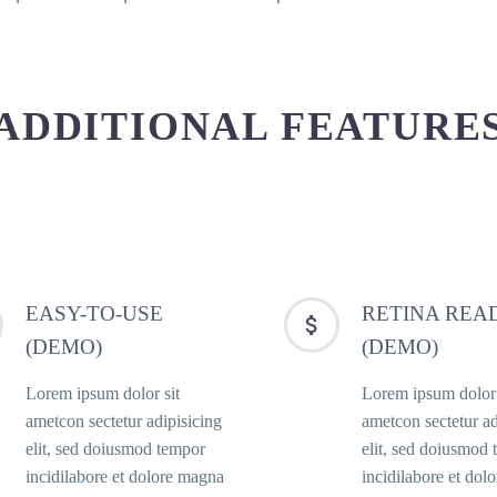
ADDITIONAL FEATURE
EASY-TO-USE
RETINA REA


(DEMO)
(DEMO)
Lorem ipsum dolor sit
Lorem ipsum dolor 
ametcon sectetur adipisicing
ametcon sectetur ad
elit, sed doiusmod tempor
elit, sed doiusmod
incidilabore et dolore magna
incidilabore et dol