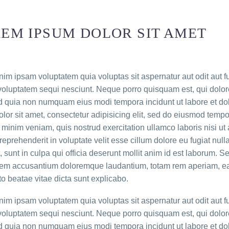
EM IPSUM DOLOR SIT AMET
m ipsam voluptatem quia voluptas sit aspernatur aut odit aut f
voluptatem sequi nesciunt. Neque porro quisquam est, qui dolore
sed quia non numquam eius modi tempora incidunt ut labore et 
lor sit amet, consectetur adipisicing elit, sed do eiusmod tempo
minim veniam, quis nostrud exercitation ullamco laboris nisi u
 reprehenderit in voluptate velit esse cillum dolore eu fugiat nul
, sunt in culpa qui officia deserunt mollit anim id est laborum. Se
em accusantium doloremque laudantium, totam rem aperiam, eaqu
to beatae vitae dicta sunt explicabo.
m ipsam voluptatem quia voluptas sit aspernatur aut odit aut f
voluptatem sequi nesciunt. Neque porro quisquam est, qui dolore
sed quia non numquam eius modi tempora incidunt ut labore et 