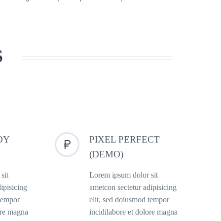
S
DY
PIXEL PERFECT


(DEMO)
sit
Lorem ipsum dolor sit
ipisicing
ametcon sectetur adipisicing
 tempor
elit, sed doiusmod tempor
ore magna
incidilabore et dolore magna