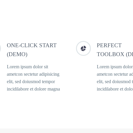
ONE-CLICK START
PERFECT


(DEMO)
TOOLBOX (D
Lorem ipsum dolor sit
Lorem ipsum dolor 
ametcon sectetur adipisicing
ametcon sectetur ad
elit, sed doiusmod tempor
elit, sed doiusmod
incidilabore et dolore magna
incidilabore et dol