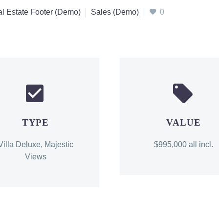
l Estate Footer (Demo)
Sales (Demo)
0




TYPE
VALUE
Villa Deluxe, Majestic
$995,000 all incl.
Views