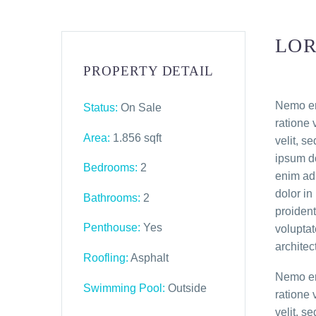
LOR
PROPERTY DETAIL
Nemo eni
Status:
On Sale
ratione 
Area:
1.856 sqft
velit, 
ipsum do
Bedrooms:
2
enim ad 
dolor in
Bathrooms
:
2
proident
Penthouse:
Yes
voluptat
architec
Roofling:
Asphalt
Nemo eni
Swimming Pool:
Outside
ratione 
velit, 