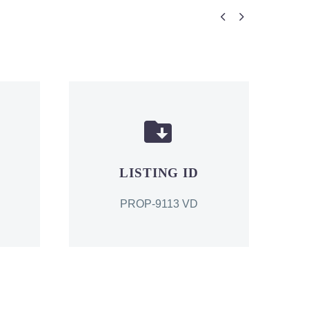




LISTING ID
PROP-9113 VD