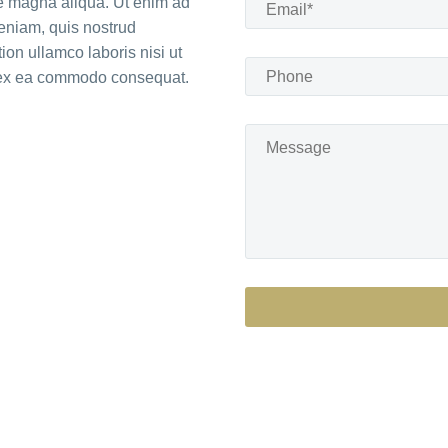
re magna aliqua. Ut enim ad
eniam, quis nostrud
tion ullamco laboris nisi ut
 ex ea commodo consequat.