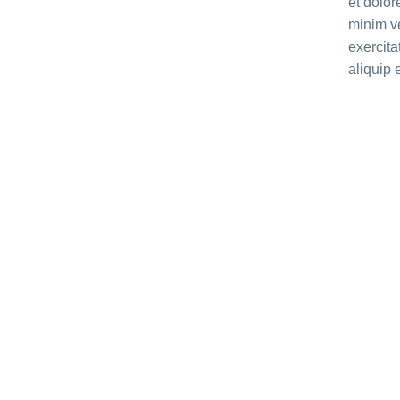
et dolo
minim v
exercita
aliquip